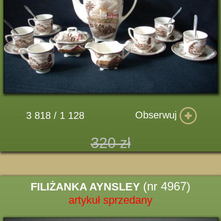
Obserwuj
3 818 / 1 128
320 zł
(nr 4967)
FILIŻANKA AYNSLEY
artykuł sprzedany