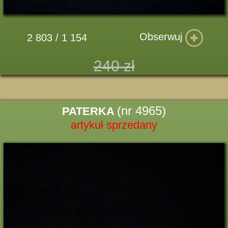
Obserwuj
2 803 / 1 154
240 zł
(nr 4965)
PATERKA
artykuł sprzedany