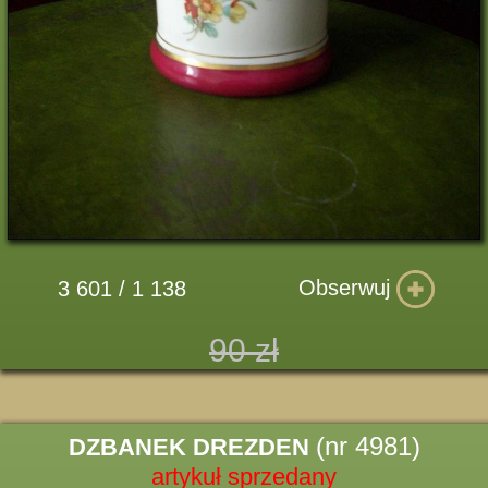
Obserwuj
3 601 / 1 138
90 zł
(nr 4981)
DZBANEK DREZDEN
artykuł sprzedany