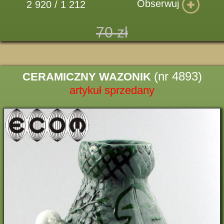
Obserwuj
2 920 / 1 212
70 zł
(nr 4893)
CERAMICZNY WAZONIK
artykuł sprzedany