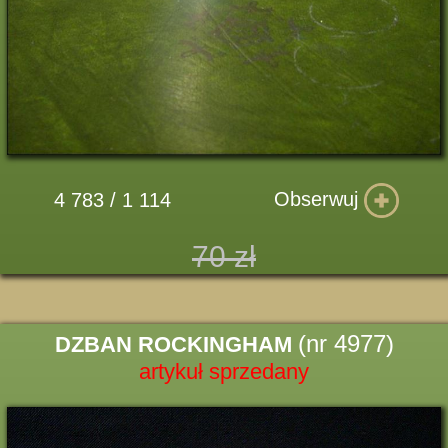
Obserwuj
4 783 / 1 114
70 zł
(nr 4977)
DZBAN ROCKINGHAM
artykuł sprzedany