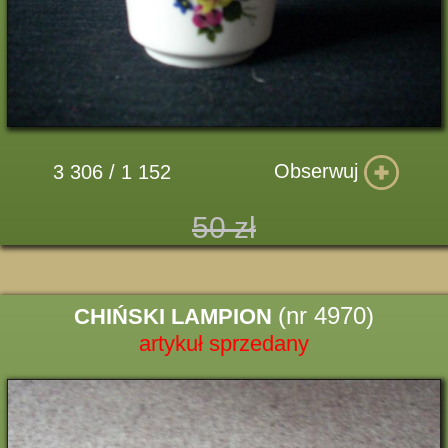
Obserwuj
3 306 / 1 152
50 zł
(nr 4970)
CHIŃSKI LAMPION
artykuł sprzedany