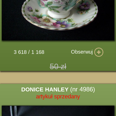
Obserwuj
3 618 / 1 168
50 zł
(nr 4986)
DONICE HANLEY
artykuł sprzedany