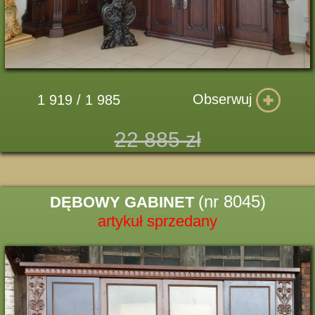
Obserwuj
1 919 / 1 985
22 885 zł
(nr 8045)
DĘBOWY GABINET
artykuł sprzedany