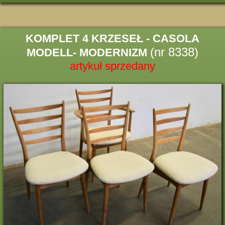
KOMPLET 4 KRZESEŁ - CASOLA
(nr 8338)
MODELL- MODERNIZM
artykuł sprzedany