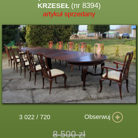
(nr 8394)
KRZESEŁ
artykuł sprzedany
Obserwuj
3 022 / 720
8 500 zł