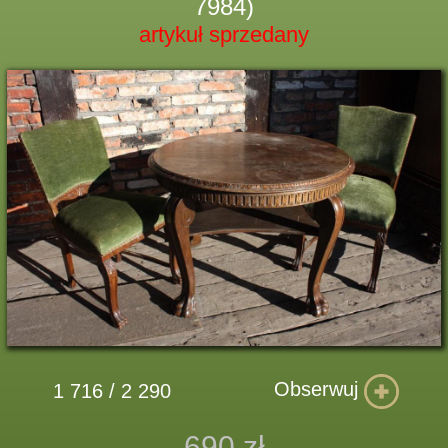
7984)
artykuł sprzedany
Obserwuj
1 716 / 2 290
690 zł