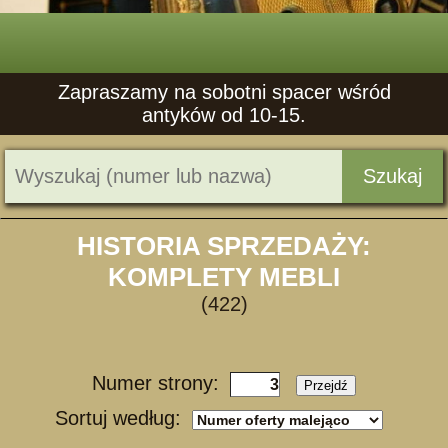
Zapraszamy na sobotni spacer wśród
antyków od 10-15.
Szukaj
HISTORIA SPRZEDAŻY:
KOMPLETY MEBLI
(422)
Numer strony:
Przejdź
Sortuj według: