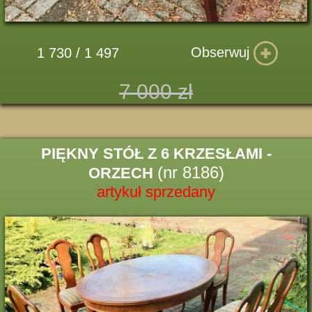
Obserwuj
1 730 / 1 497
7 000 zł
PIĘKNY STÓŁ Z 6 KRZESŁAMI -
(nr 8186)
ORZECH
artykuł sprzedany