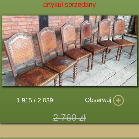
artykuł sprzedany
Obserwuj
1 915 / 2 039
2 760 zł