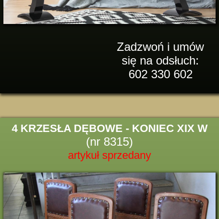
Zadzwoń i umów
się na odsłuch:
602 330 602
4 KRZESŁA DĘBOWE - KONIEC XIX W
(nr 8315)
artykuł sprzedany