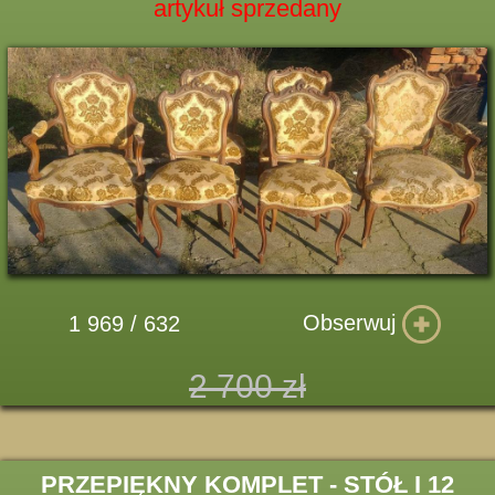
artykuł sprzedany
Obserwuj
1 969 / 632
2 700 zł
PRZEPIĘKNY KOMPLET - STÓŁ I 12