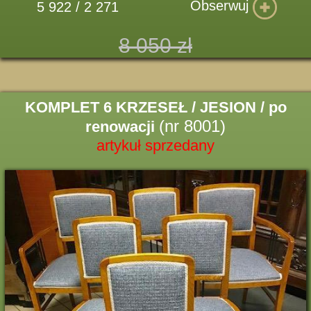
Obserwuj
5 922 / 2 271
8 050 zł
KOMPLET 6 KRZESEŁ / JESION / po
(nr 8001)
renowacji
artykuł sprzedany