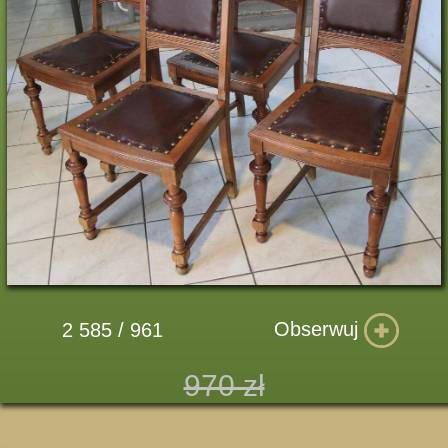
Obserwuj
2 585 / 961
970 zł