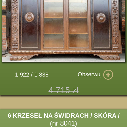
Obserwuj
1 922 / 1 838
4 715 zł
6 KRZESEŁ NA ŚWIDRACH / SKÓRA /
(nr 8041)