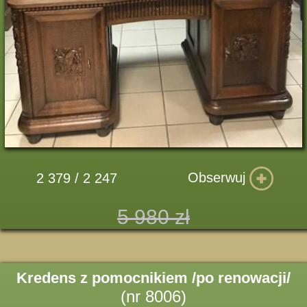
Obserwuj
2 379 / 2 247
5 980 zł
Kredens z pomocnikiem /po renowacji/
(nr 8006)