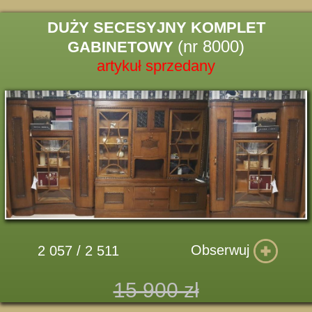
DUŻY SECESYJNY KOMPLET
(nr 8000)
GABINETOWY
artykuł sprzedany
Obserwuj
2 057 / 2 511
15 900 zł