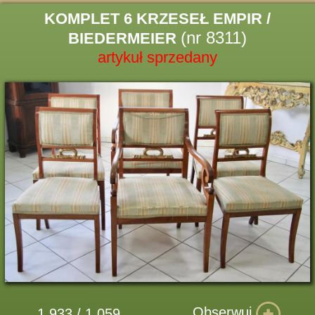
KOMPLET 6 KRZESEŁ EMPIR /
(nr 8311)
BIEDERMEIER
artykuł sprzedany
Obserwuj
1 933 / 1 059