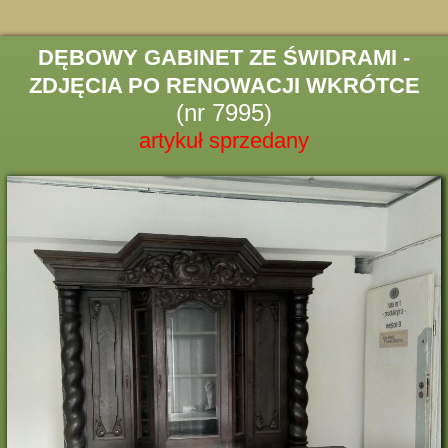
DĘBOWY GABINET ZE ŚWIDRAMI -
ZDJĘCIA PO RENOWACJI WKRÓTCE
(nr 7995)
artykuł sprzedany