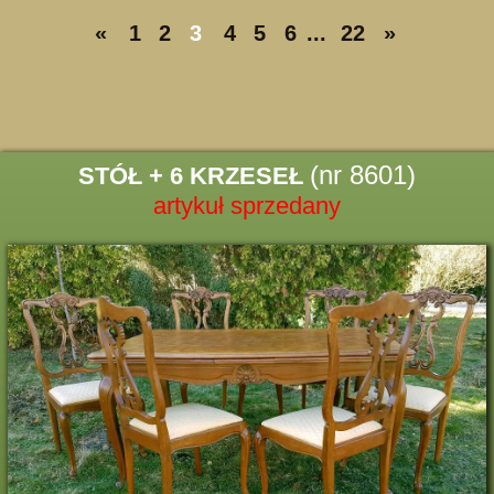
«
1
2
3
4
5
6
...
22
»
(nr 8601)
STÓŁ + 6 KRZESEŁ
artykuł sprzedany