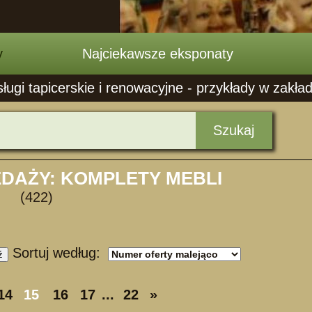
y
Najciekawsze eksponaty
ugi tapicerskie i renowacyjne - przykłady w zakła
Szukaj
EDAŻY: KOMPLETY MEBLI
(422)
Sortuj według:
ź
14
15
16
17
...
22
»