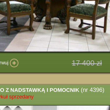
17 400 zł
rwuj
(nr 4396)
KO Z NADSTAWKĄ I POMOCNIK
ykuł sprzedany