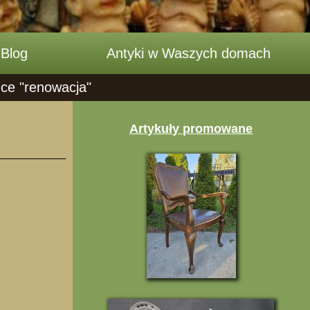
Blog
Antyki w Waszych domach
dce "renowacja"
Artykuły promowane