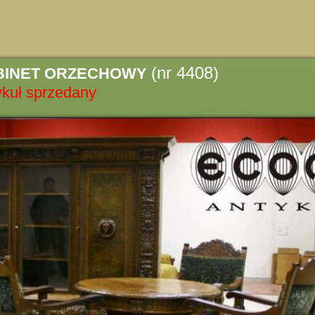
(nr 4408)
BINET ORZECHOWY
ykuł sprzedany