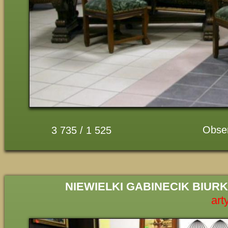
Obse
3 735 / 1 525
NIEWIELKI GABINECIK BIUR
art