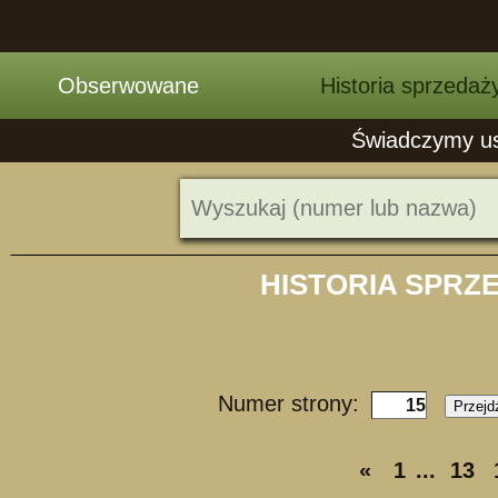
Obserwowane
Historia sprzedaż
Świadczymy usł
HISTORIA SPRZ
Numer strony:
Przejd
«
1
...
13