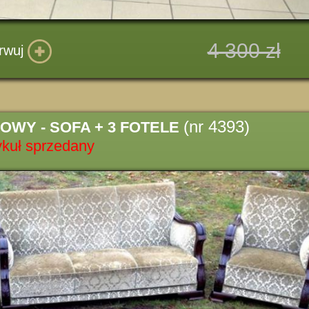
4 300 zł
rwuj
(nr 4393)
WY - SOFA + 3 FOTELE
ykuł sprzedany