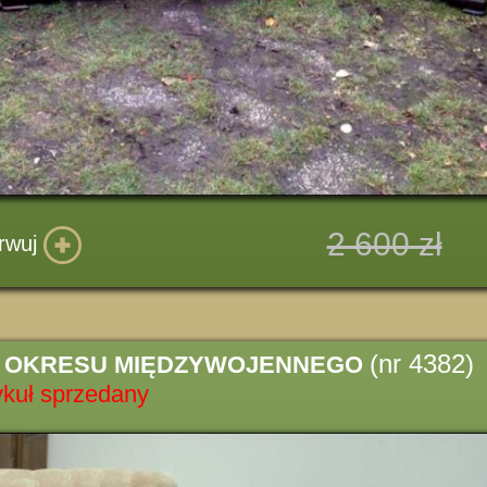
2 600 zł
rwuj
(nr 4382)
 OKRESU MIĘDZYWOJENNEGO
ykuł sprzedany