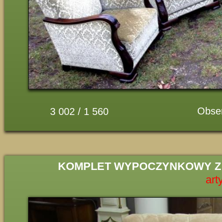
Obse
3 002 / 1 560
KOMPLET WYPOCZYNKOWY Z
art